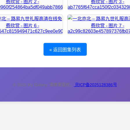
« 返回图集列表
© 2026 My Gallery. 请尊重版权。
京ICP备2025128386号