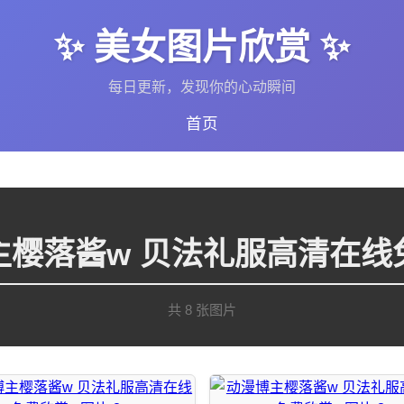
✨ 美女图片欣赏 ✨
每日更新，发现你的心动瞬间
首页
主樱落酱w 贝法礼服高清在线
共 8 张图片