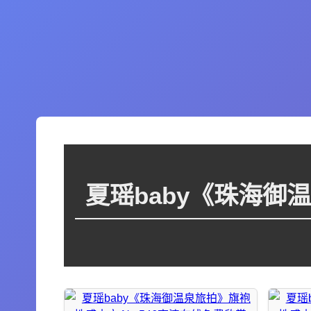
夏瑶baby《珠海御