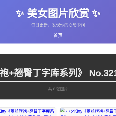
✨ 美女图片欣赏 ✨
每日更新，发现你的心动瞬间
首页
旗袍+翘臀丁字库系列》 No.
共 8 张图片