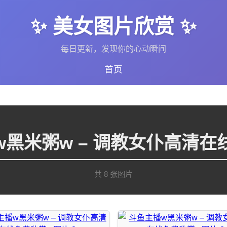
✨ 美女图片欣赏 ✨
每日更新，发现你的心动瞬间
首页
w黑米粥w – 调教女仆高清在
共 8 张图片