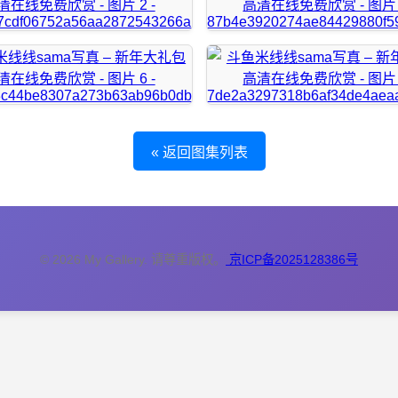
« 返回图集列表
© 2026 My Gallery. 请尊重版权。
京ICP备2025128386号