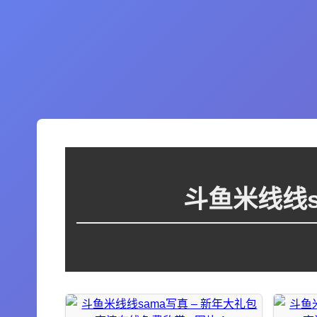
斗鱼米线线s