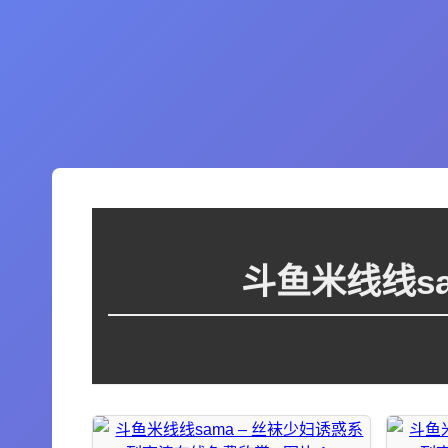
斗鱼米线线s