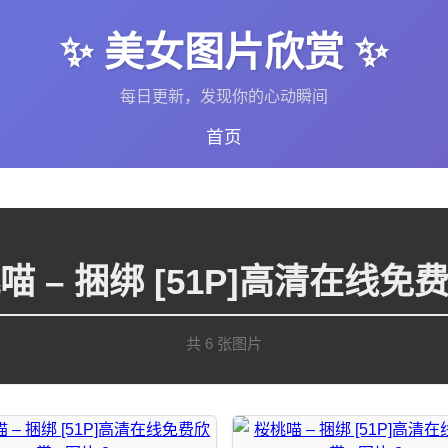
✨ 美女图片欣赏 ✨
每日更新，发现你的心动瞬间
首页
喵 – 捆绑 [51P]高清在线免
共 6 张图片