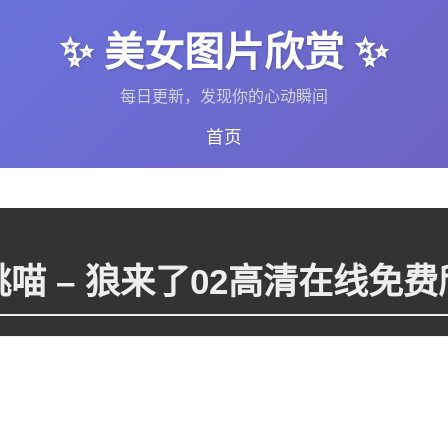
✨ 美女图片欣赏 ✨
每日更新，发现你的心动瞬间
首页
桃喵 – 狼来了02高清在线免费