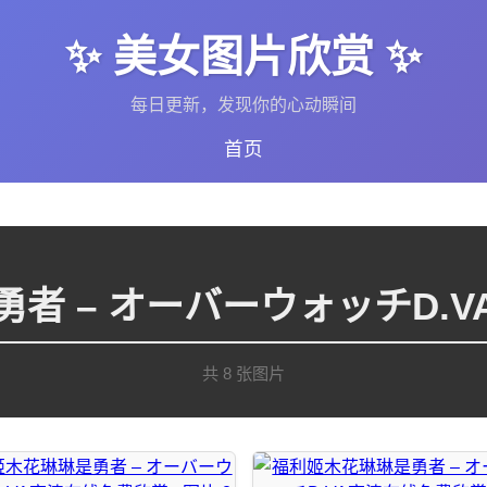
✨ 美女图片欣赏 ✨
每日更新，发现你的心动瞬间
首页
者 – オーバーウォッチD.
共 8 张图片