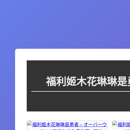
福利姬木花琳琳是勇