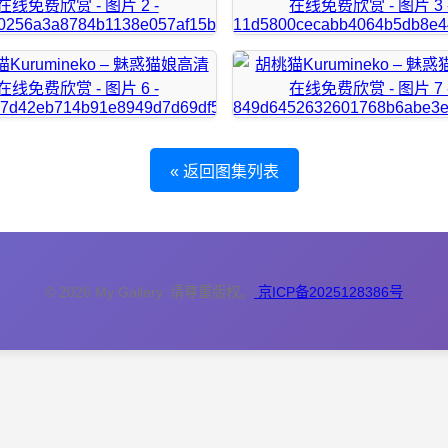
« 返回图集列表
© 2026 My Gallery. 请尊重版权。
京ICP备2025128386号