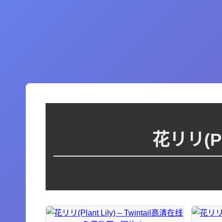
花リリ(Pl