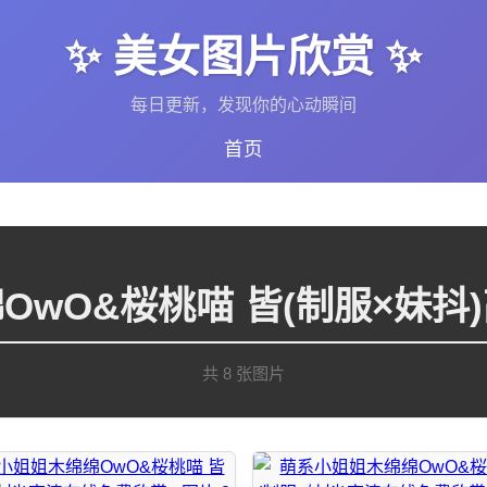
✨ 美女图片欣赏 ✨
每日更新，发现你的心动瞬间
首页
OwO&桜桃喵 皆(制服×妹抖
共 8 张图片