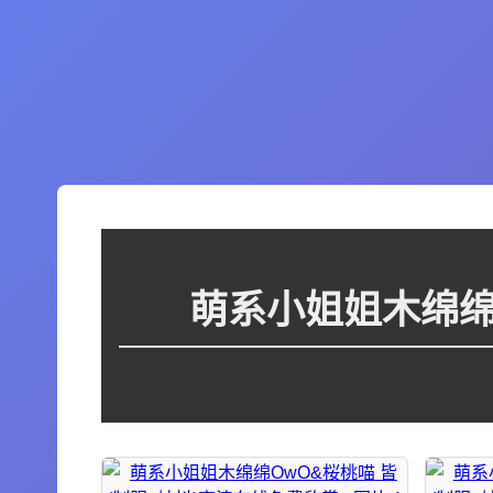
萌系小姐姐木绵绵