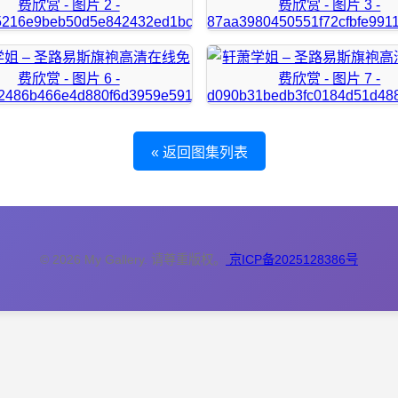
« 返回图集列表
© 2026 My Gallery. 请尊重版权。
京ICP备2025128386号