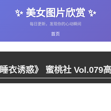
✨ 美女图片欣赏 ✨
每日更新，发现你的心动瞬间
首页
衣诱惑》 蜜桃社 Vol.07