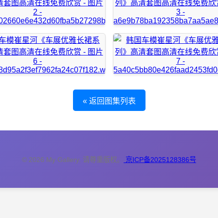
« 返回图集列表
© 2026 My Gallery. 请尊重版权。
京ICP备2025128386号