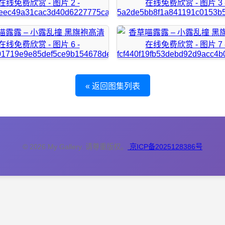
« 返回图集列表
© 2026 My Gallery. 请尊重版权。
京ICP备2025128386号