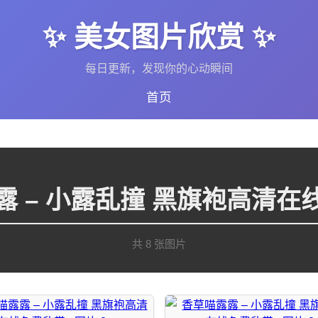
✨ 美女图片欣赏 ✨
每日更新，发现你的心动瞬间
首页
露 – 小露乱撞 黑旗袍高清在
共 8 张图片