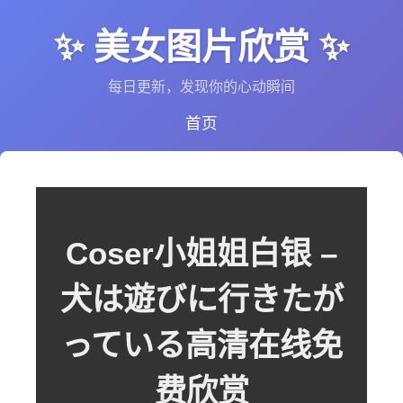
✨ 美女图片欣赏 ✨
每日更新，发现你的心动瞬间
首页
Coser小姐姐白银 –
犬は遊びに行きたが
っている高清在线免
费欣赏