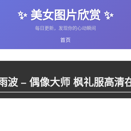
✨ 美女图片欣赏 ✨
每日更新，发现你的心动瞬间
首页
me 雨波 – 偶像大师 枫礼服高