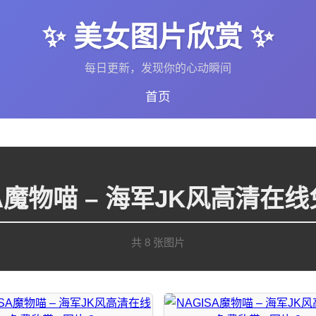
✨ 美女图片欣赏 ✨
每日更新，发现你的心动瞬间
首页
SA魔物喵 – 海军JK风高清在
共 8 张图片