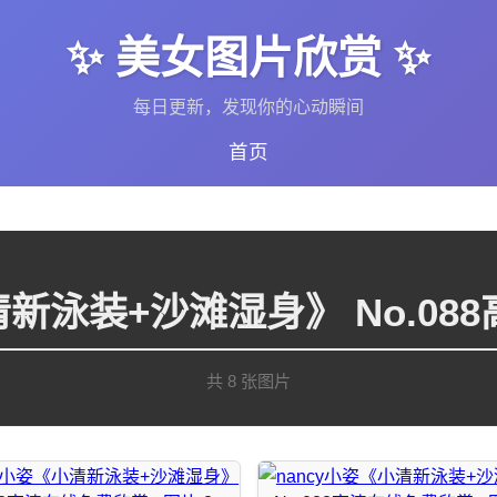
✨ 美女图片欣赏 ✨
每日更新，发现你的心动瞬间
首页
清新泳装+沙滩湿身》 No.0
共 8 张图片